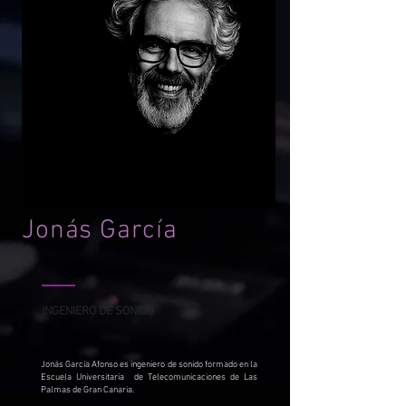
Jonás García
INGENIERO DE SONIDO
Jonás García Afonso es ingeniero de sonido formado en la
Escuela Universitaria de Telecomunicaciones de Las
Palmas de Gran Canaria.