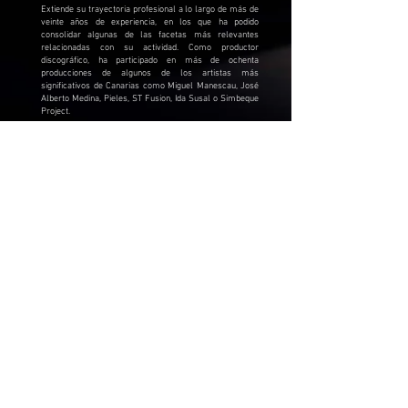
Extiende su trayectoria profesional a lo largo de más de
veinte años de experiencia, en los que ha podido
consolidar algunas de las facetas más relevantes
relacionadas con su actividad. Como productor
discográfico, ha participado en más de ochenta
producciones de algunos de los artistas más
significativos de Canarias como Miguel Manescau, José
Alberto Medina, Pieles, ST Fusion, Ida Susal o Simbeque
Project.
Como ingeniero de sonido para espectáculos en directo,
actualmente forma parte de dos de los más importantes
proyectos que apuestan por la reinterpretación y
conservación del folclore canario, a través de la fusión
con diferentes músicas del mundo. El proyecto
Simbeque
, que fue galardonado como el mejor disco de
jazz y mejor disco del año en los Premios Canarios de la
Música en el año 2019, y la compañía
Pieles
, con la que ha
recorrido todas las islas canarias con sus cuatro
espectáculos Ángaro, Canto al trabajo, Tarasca y Piel con
Piel.
Su trabajo profesional se ha extendido a la
postproducción de sonido, creando cabeceras, músicas y
post para spots publicitarios y documentales, así como
secuencias musicales y espacios sonoros para piezas de
teatro y danza contemporánea. Además, ha
desempeñado tareas de composición y arreglos para
algunos músicos de Canarias.
También ha desarrollado una trayectoria como
compositor e intérprete con su proyecto de funk